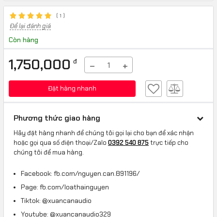
(
1
)
Để lại đánh giá
Còn hàng
1,750,000
đ
−
+
Đặt hàng nhanh
Phương thức giao hàng
Hãy đặt hàng nhanh để chúng tôi gọi lại cho bạn để xác nhận
hoặc gọi qua số điện thoại/Zalo
0392 540 875
trực tiếp cho
chúng tôi để mua hàng.
Facebook: fb.com/nguyen.can.891196/
Page: fb.com/loathainguyen
Tiktok: @xuancanaudio
Youtube: @xuancanaudio329