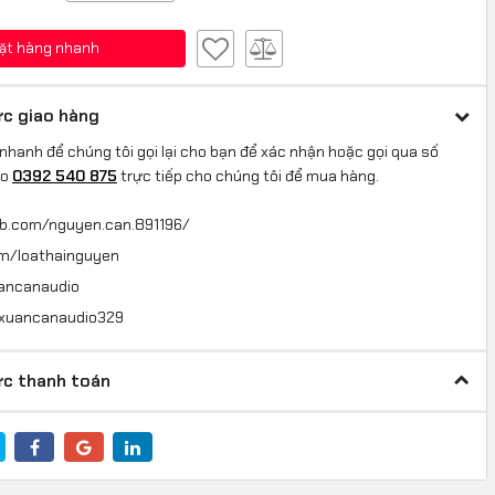
ặt hàng nhanh
c giao hàng
nhanh để chúng tôi gọi lại cho bạn để xác nhận hoặc gọi qua số
lo
0392 540 875
trực tiếp cho chúng tôi để mua hàng.
fb.com/nguyen.can.891196/
om/loathainguyen
uancanaudio
@xuancanaudio329
c thanh toán