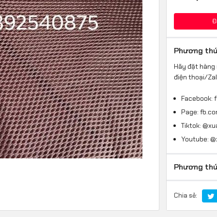
Đ
Phương thứ
Hãy đặt hàng 
điện thoại/Za
Facebook: 
Page: fb.c
Tiktok: @x
Youtube: 
Phương thứ
Chia sẻ: