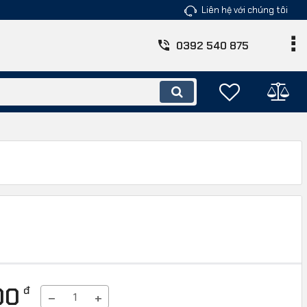
Liên hệ với chúng tôi
0392 540 875
00
đ
−
+