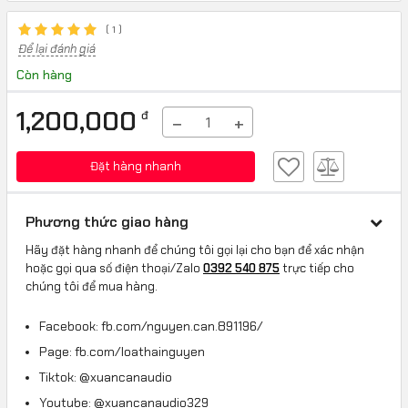
(
1
)
Để lại đánh giá
Còn hàng
1,200,000
đ
−
+
Đặt hàng nhanh
Phương thức giao hàng
Hãy đặt hàng nhanh để chúng tôi gọi lại cho bạn để xác nhận
hoặc gọi qua số điện thoại/Zalo
0392 540 875
trực tiếp cho
chúng tôi để mua hàng.
Facebook: fb.com/nguyen.can.891196/
Page: fb.com/loathainguyen
Tiktok: @xuancanaudio
Youtube: @xuancanaudio329