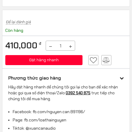
Để lại đánh giá
Còn hàng
410,000
đ
−
+
Đặt hàng nhanh
Phương thức giao hàng
Hãy đặt hàng nhanh để chúng tôi gọi lại cho bạn để xác nhận
hoặc gọi qua số điện thoại/Zalo
0392 540 875
trực tiếp cho
chúng tôi để mua hàng.
Facebook: fb.com/nguyen.can.891196/
Page: fb.com/loathainguyen
Tiktok: @xuancanaudio