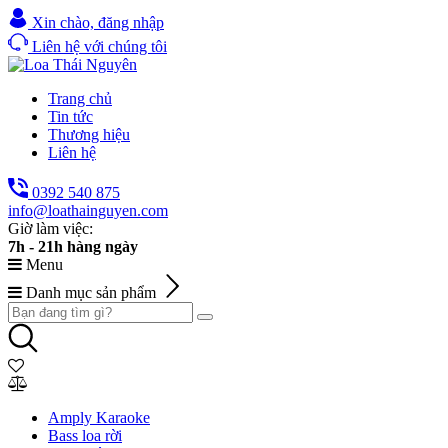
Xin chào,
đăng nhập
Liên hệ với chúng tôi
Trang chủ
Tin tức
Thương hiệu
Liên hệ
0392 540 875
info@loathainguyen.com
Giờ làm việc:
7h - 21h hàng ngày
Menu
Danh mục sản phẩm
Amply Karaoke
Bass loa rời