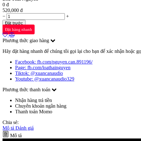
0
đ
520,000
đ
−
+
Đặt trước
Đặt hàng nhanh
Phương thức giao hàng
Hãy đặt hàng nhanh để chúng tôi gọi lại cho bạn để xác nhận hoặc gọ
Facebook: fb.com/nguyen.can.891196/
Page: fb.com/loathainguyen
Tiktok: @xuancanaudio
Youtube: @xuancanaudio329
Phương thức thanh toán
Nhận hàng trả tiền
Chuyên khoản ngân hàng
Thanh toán Momo
Chia sẻ:
Mô tả
Đánh giá
Mô tả