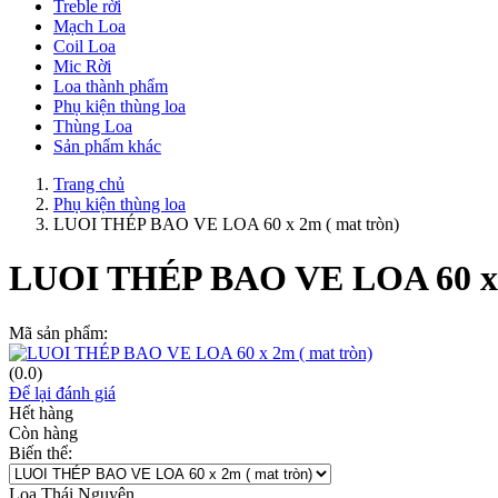
Treble rời
Mạch Loa
Coil Loa
Mic Rời
Loa thành phẩm
Phụ kiện thùng loa
Thùng Loa
Sản phẩm khác
Trang chủ
Phụ kiện thùng loa
LUOI THÉP BAO VE LOA 60 x 2m ( mat tròn)
LUOI THÉP BAO VE LOA 60 x 2
Mã sản phẩm:
(0.0)
Để lại đánh giá
Hết hàng
Còn hàng
Biến thể:
Loa Thái Nguyên