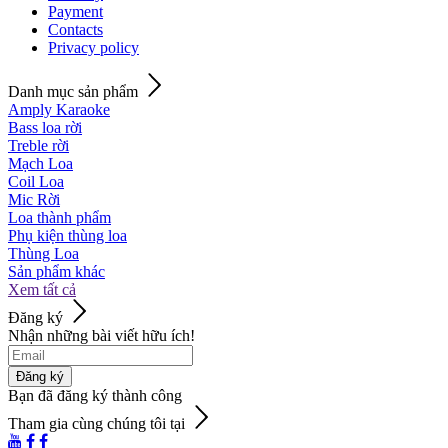
Payment
Contacts
Privacy policy
Danh mục sản phẩm
Amply Karaoke
Bass loa rời
Treble rời
Mạch Loa
Coil Loa
Mic Rời
Loa thành phẩm
Phụ kiện thùng loa
Thùng Loa
Sản phẩm khác
Xem tất cả
Đăng ký
Nhận những bài viết hữu ích!
Đăng ký
Bạn đã đăng ký thành công
Tham gia cùng chúng tôi tại