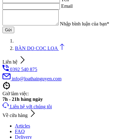
Email
Nhập bình luận của bạn*
BÀN DO COC LOA
Liên hệ
0392 540 875
info@loathainguyen.com
Giờ làm việc:
7h - 21h hàng ngày
Liên hệ với chúng tôi
Về cửa hàng
Articles
FAQ
Delivery