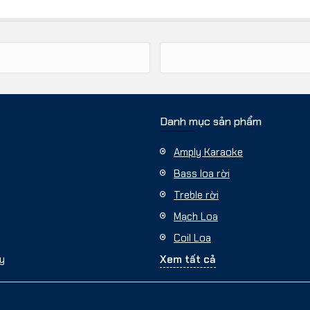
Danh mục sản phẩm
Amply Karaoke
Bass loa rời
Treble rời
Mạch Loa
Coil Loa
cy
Xem tất cả