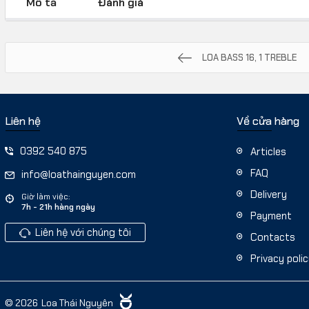
Mô tả
Đánh giá
LOA BASS 16, 1 TREBLE
Liên hệ
Về cửa hàng
0392 540 875
Articles
FAQ
info@loathainguyen.com
Delivery
Giờ làm việc:
7h - 21h hàng ngày
Payment
Liên hệ với chúng tôi
Contacts
Privacy poli
© 2026
Loa Thái Nguyên