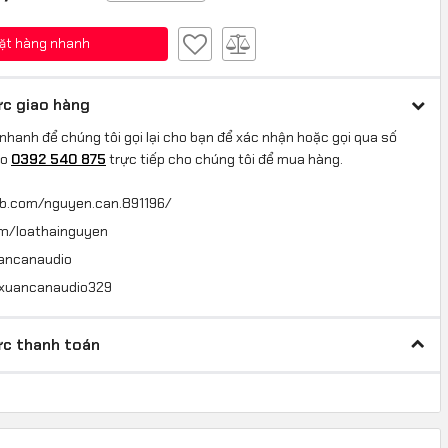
ặt hàng nhanh
c giao hàng
nhanh để chúng tôi gọi lại cho bạn để xác nhận hoặc gọi qua số
lo
0392 540 875
trực tiếp cho chúng tôi để mua hàng.
fb.com/nguyen.can.891196/
om/loathainguyen
uancanaudio
@xuancanaudio329
c thanh toán