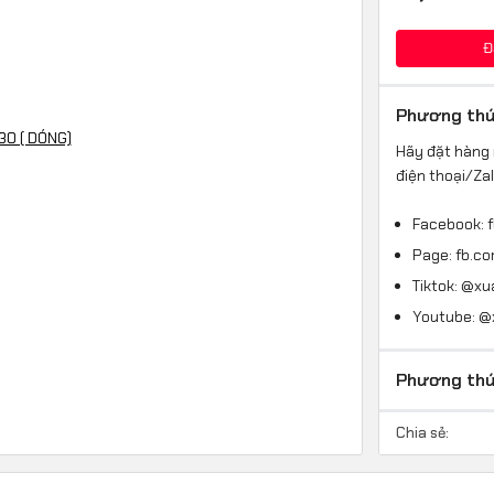
Đ
Phương thứ
Hãy đặt hàng 
điện thoại/Za
Facebook: 
Page: fb.c
Tiktok: @x
Youtube: 
Phương thứ
Chia sẻ: