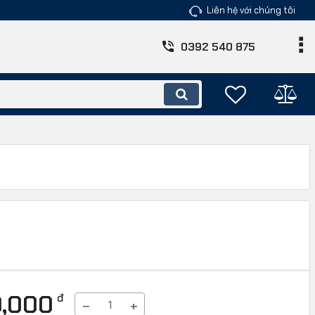
Liên hệ với chúng tôi
0392 540 875
0,000
đ
−
+