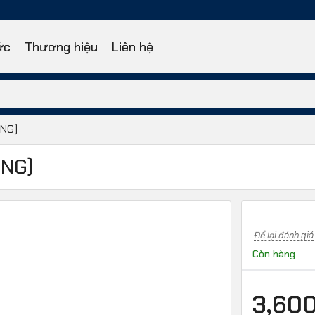
ức
Thương hiệu
Liên hệ
ÓNG)
ÓNG)
Để lại đánh giá
Còn hàng
3,60