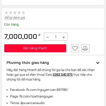
Để lại đánh giá
Còn hàng
7,000,000
đ
−
+
Đặt hàng nhanh
Phương thức giao hàng
Hãy đặt hàng nhanh để chúng tôi gọi lại cho bạn để xác nhận
hoặc gọi qua số điện thoại/Zalo
0392 540 875
trực tiếp cho
chúng tôi để mua hàng.
Facebook: fb.com/nguyen.can.891196/
Page: fb.com/loathainguyen
Tiktok: @xuancanaudio