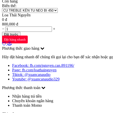
Còn hàng
Biến thể:
Loa Thái Nguyên
0
đ
800,000
đ
−
+
Đặt trước
Đặt hàng nhanh
Phương thức giao hàng
Hãy đặt hàng nhanh để chúng tôi gọi lại cho bạn để xác nhận hoặc gọ
Facebook: fb.com/nguyen.can.891196/
Page: fb.com/loathainguyen
Tiktok: @xuancanaudio
Youtube: @xuancanaudio329
Phương thức thanh toán
Nhận hàng trả tiền
Chuyên khoản ngân hàng
Thanh toán Momo