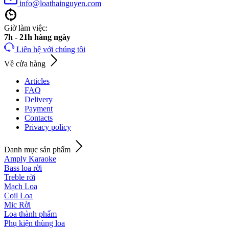
info@loathainguyen.com
Giờ làm việc:
7h - 21h hàng ngày
Liên hệ với chúng tôi
Về cửa hàng
Articles
FAQ
Delivery
Payment
Contacts
Privacy policy
Danh mục sản phẩm
Amply Karaoke
Bass loa rời
Treble rời
Mạch Loa
Coil Loa
Mic Rời
Loa thành phẩm
Phụ kiện thùng loa