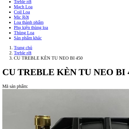
Treble rời
Mạch Loa
Coil Loa
Mic Rời
Loa thành phẩm
Phụ kiện thùng loa
Thùng Loa
Sản phẩm khác
Trang chủ
Treble rời
CU TREBLE KÈN TU NEO BI 450
CU TREBLE KÈN TU NEO BI 
Mã sản phẩm: