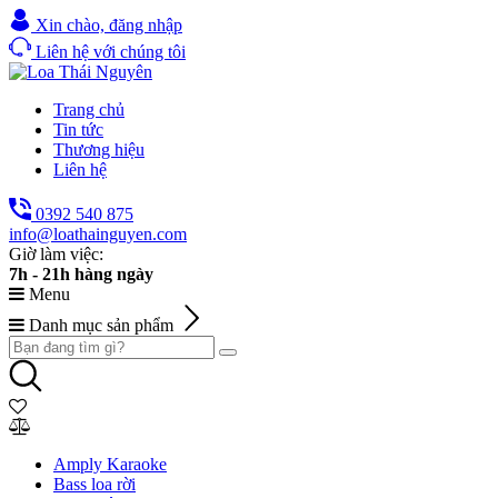
Xin chào,
đăng nhập
Liên hệ với chúng tôi
Trang chủ
Tin tức
Thương hiệu
Liên hệ
0392 540 875
info@loathainguyen.com
Giờ làm việc:
7h - 21h hàng ngày
Menu
Danh mục sản phẩm
Amply Karaoke
Bass loa rời