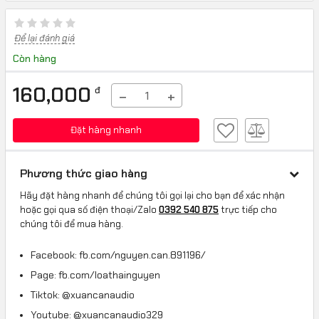
Để lại đánh giá
Còn hàng
160,000
đ
−
+
Đặt hàng nhanh
Phương thức giao hàng
Hãy đặt hàng nhanh để chúng tôi gọi lại cho bạn để xác nhận
hoặc gọi qua số điện thoại/Zalo
0392 540 875
trực tiếp cho
chúng tôi để mua hàng.
Facebook: fb.com/nguyen.can.891196/
Page: fb.com/loathainguyen
Tiktok: @xuancanaudio
Youtube: @xuancanaudio329