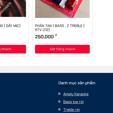
IO ( DÂY MIC)
PHÂN TAN 1 BASS , 2 TREBLE (
KTV-212)
Mã sản phẩm:
KTV-212
đ
250,000
g nhanh
Đặt hàng nhanh
Danh mục sản phẩm
Amply Karaoke
Bass loa rời
Treble rời