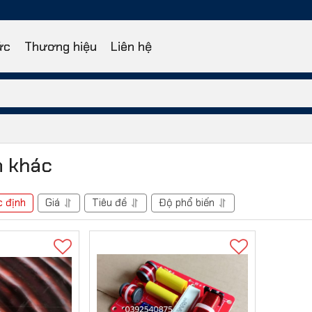
ức
Thương hiệu
Liên hệ
 khác
 định
Giá
Tiêu đề
Độ phổ biến