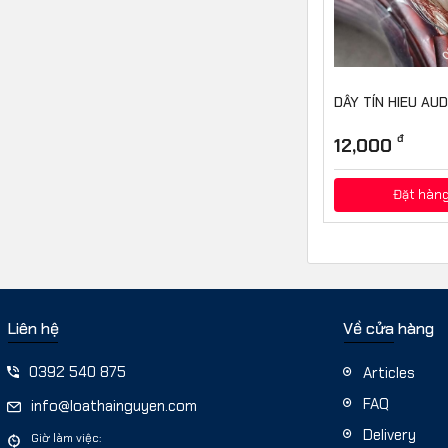
DÂY TÍN HIEU AUD
đ
12,000
Đặt hàn
Liên hệ
Về cửa hàng
0392 540 875
Articles
FAQ
info@loathainguyen.com
Delivery
Giờ làm việc: