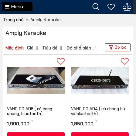
Menu
Trang chủ
Amply Karaoke
Amply Karaoke
Bộ lọc
Mặc định
Giá
Tiêu đề
Độ phổ biến
VANG CO AR6 ( có cong
VANG CO AR4 ( có chong hú
quang, bluetooth)
và bluetooth)
Mã sản phẩm:
AR6
đ
đ
1,900,000
1,850,000